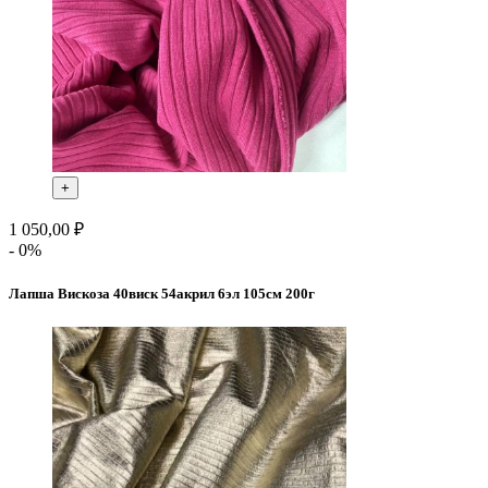
+
1 050,00 ₽
- 0%
Лапша Вискоза 40виск 54акрил 6эл 105см 200г