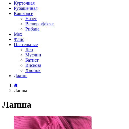
Курточная
Рубашечная
Кашкорсе
Начес
Велюр эффект
Рибана
Мех
Флис
Плательные
Лен
Муслин
Батист
Вискоза
Хлопок
Джинс
Лапша
Лапша