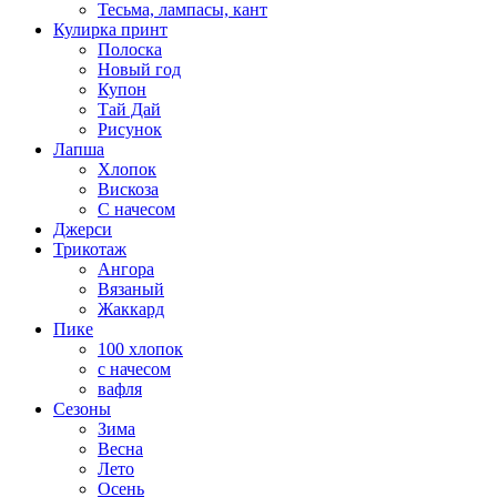
Тесьма, лампасы, кант
Кулирка принт
Полоска
Новый год
Купон
Тай Дай
Рисунок
Лапша
Хлопок
Вискоза
С начесом
Джерси
Трикотаж
Ангора
Вязаный
Жаккард
Пике
100 хлопок
с начесом
вафля
Сезоны
Зима
Весна
Лето
Осень