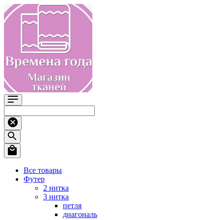
Все товары
Футер
2 нитка
3 нитка
петля
диагональ