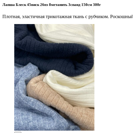
Лапша Блеск 45виск 26пэ 8метанить 3спанд 150см 300г
Плотная, эластичная трикотажная ткань с рубчиком. Роскошный