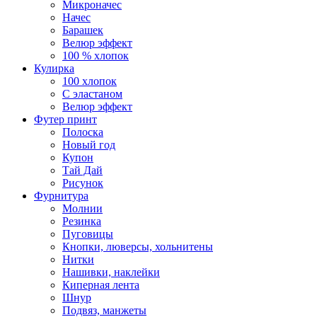
Микроначес
Начес
Барашек
Велюр эффект
100 % хлопок
Кулирка
100 хлопок
С эластаном
Велюр эффект
Футер принт
Полоска
Новый год
Купон
Тай Дай
Рисунок
Фурнитура
Молнии
Резинка
Пуговицы
Кнопки, люверсы, хольнитены
Нитки
Нашивки, наклейки
Киперная лента
Шнур
Подвяз, манжеты