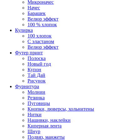
Микроначес
Начес
Барашек
Велюр эффект
100 % хлопок
Кулирка
100 хлопок
С эластаном
Велюр эффект
Футер принт
Полоска
Новый год
Купон
Тай Дай
Рисунок
Фурнитура
Молнии
Резинка
Пуговицы
Кнопки, люверсы, хольнитены
Нитки
Нашивки, наклейки
Киперная лента
Шнур
Подвяз, манжеты