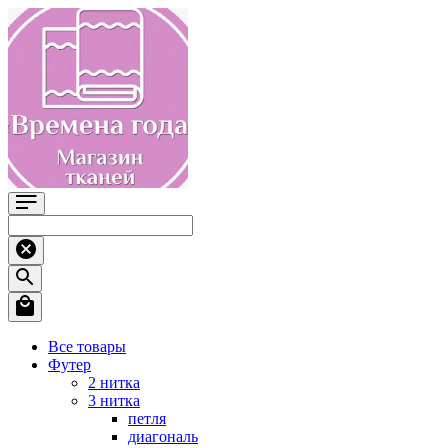
Все товары
Футер
2 нитка
3 нитка
петля
диагональ