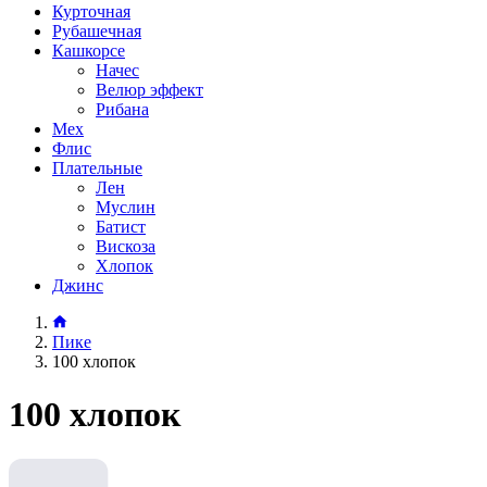
Курточная
Рубашечная
Кашкорсе
Начес
Велюр эффект
Рибана
Мех
Флис
Плательные
Лен
Муслин
Батист
Вискоза
Хлопок
Джинс
Пике
100 хлопок
100 хлопок