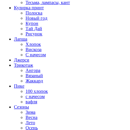
Тесьма, лампасы, кант
Кулирка принт
Полоска
Новый год
Купон
Тай Дай
Рисунок
Лапша
Хлопок
Вискоза
С начесом
Джерси
Трикотаж
Ангора
Вязаный
Жаккард
Пике
100 хлопок
с начесом
вафля
Сезоны
Зима
Весна
Лето
Осень