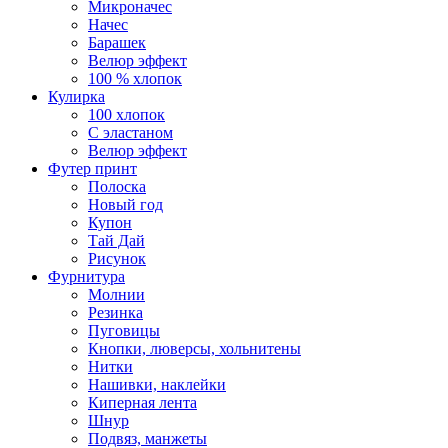
Микроначес
Начес
Барашек
Велюр эффект
100 % хлопок
Кулирка
100 хлопок
С эластаном
Велюр эффект
Футер принт
Полоска
Новый год
Купон
Тай Дай
Рисунок
Фурнитура
Молнии
Резинка
Пуговицы
Кнопки, люверсы, хольнитены
Нитки
Нашивки, наклейки
Киперная лента
Шнур
Подвяз, манжеты