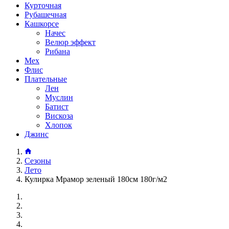
Курточная
Рубашечная
Кашкорсе
Начес
Велюр эффект
Рибана
Мех
Флис
Плательные
Лен
Муслин
Батист
Вискоза
Хлопок
Джинс
Сезоны
Лето
Кулирка Мрамор зеленый 180см 180г/м2