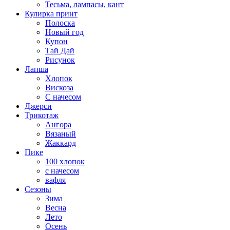
Тесьма, лампасы, кант
Кулирка принт
Полоска
Новый год
Купон
Тай Дай
Рисунок
Лапша
Хлопок
Вискоза
С начесом
Джерси
Трикотаж
Ангора
Вязаный
Жаккард
Пике
100 хлопок
с начесом
вафля
Сезоны
Зима
Весна
Лето
Осень